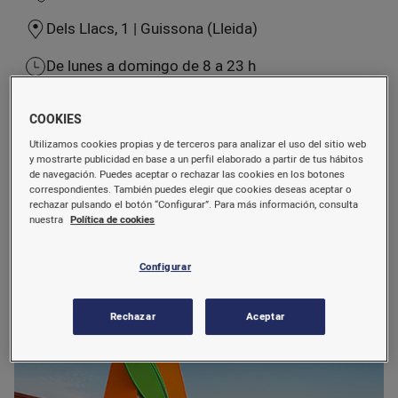
online
Cash
Dels Llacs, 1 | Guissona (Lleida)
De lunes a domingo de 8 a 23 h
Agrocentros
Nuestra carta
COOKIES
Utilizamos cookies propias y de terceros para analizar el uso del sitio web
y mostrarte publicidad en base a un perfil elaborado a partir de tus hábitos
31/12 cierra a las 15 h y el 01/01 abre a las 10.30 h
de navegación. Puedes aceptar o rechazar las cookies en los botones
correspondientes. También puedes elegir que cookies deseas aceptar o
rechazar pulsando el botón “Configurar”. Para más información, consulta
nuestra
Política de cookies
La máxima garantía de calidad y trazabilidad
Configurar
Los productos bonÀrea a su gusto o, si lo prefiere,
le ofrecemos nuestras propuestas ya cocinadas.
Rechazar
Aceptar