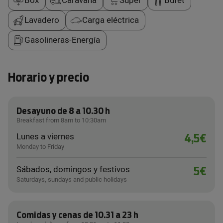
Box
Caravana
Super
Bufet
Lavadero
Carga eléctrica
Gasolineras-Energía
Horario y precio
Desayuno de 8 a 10.30 h
Breakfast from 8am to 10:30am
Lunes a viernes
4,5€
Monday to Friday
Sábados, domingos y festivos
5€
Saturdays, sundays and public holidays
Comidas y cenas de 10.31 a 23 h