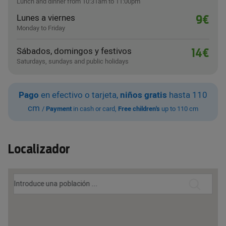
Lunch and dinner from 10:31am to 11:00pm
Lunes a viernes
9€
Monday to Friday
Sábados, domingos y festivos
14€
Saturdays, sundays and public holidays
Pago
en efectivo o tarjeta,
niños gratis
hasta 110
cm
/
Payment
in cash or card,
Free children's
up to 110 cm
Localizador