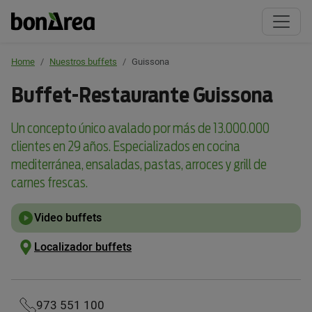
Servicios
bonÀrea
Home
Nuestros buffets
guissona
Buffet-Restaurante Guissona
Tiendas
Un concepto único avalado por más de 13.000.000
clientes en 29 años. Especializados en cocina
Super
mediterránea, ensaladas, pastas, arroces y grill de
carnes frescas.
Centro
Video buffets
Bufets
Localizador buffets
Gasolineras
Box
973 551 100