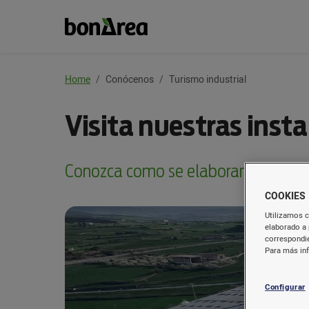
Home
Conócenos
Turismo industrial
Visita nuestras inst
Conozca como se elaboran los produ
COOKIES
Utilizamos c
elaborado a 
correspondie
Para más in
Configurar