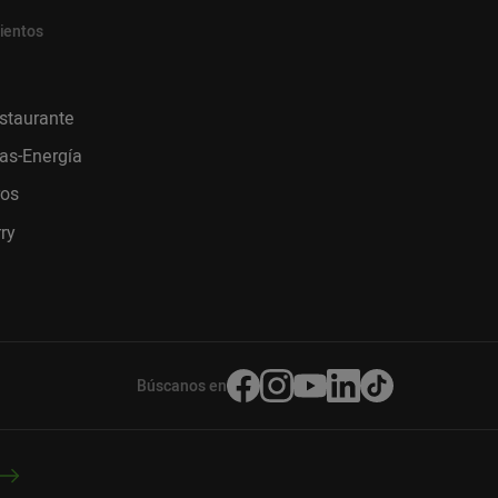
ientos
staurante
as-Energía
ros
ry
Búscanos en