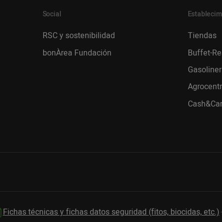
Social
Establecim
RSC y sostenibilidad
Tiendas
bonÀrea Fundación
Buffet-Re
Gasoliner
Agrocent
Cash&Car
Fichas técnicas y fichas datos seguridad (fitos, biocidas, etc.)