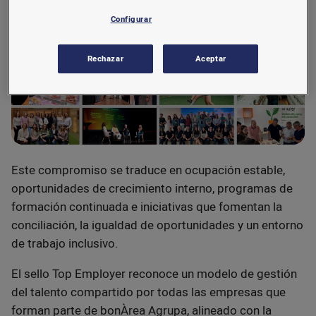
Configurar
Rechazar
Aceptar
Este compromiso se traduce en ocupación estable,
oportunidades de crecimiento interno, programas de
formación continuada e iniciativas que fomentan la
conciliación, la igualdad de oportunidades y un entorno
de trabajo inclusivo.
El sello Top Employer reconoce un modelo de gestión
del talento compartido por todas las empresas que
forman parte de bonÀrea Agrupa, alineado con la