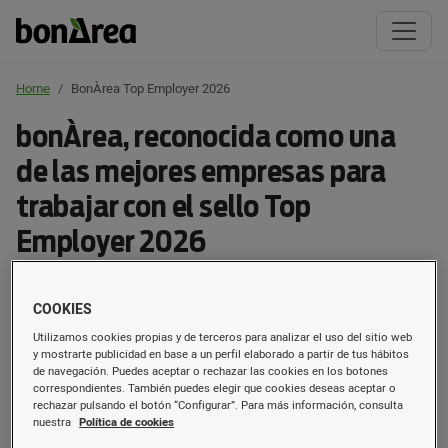
Home
bonÀrea Top Employer 2026
bonÀrea, reconocida como una
de las mejores empresas para
trabajar con el sello Top
Employer 2026
El grupo agroalimentario ha sido certificado como Top
COOKIES
Employer Spain 2026, un reconocimiento internacional
Utilizamos cookies propias y de terceros para analizar el uso del sitio web
que pone en valor sus buenas prácticas en políticas de
y mostrarte publicidad en base a un perfil elaborado a partir de tus hábitos
bienestar laboral, desarrollo profesional, diversidad,
de navegación. Puedes aceptar o rechazar las cookies en los botones
correspondientes. También puedes elegir que cookies deseas aceptar o
ética o sostenibilidad.
rechazar pulsando el botón “Configurar”. Para más información, consulta
nuestra
Política de cookies