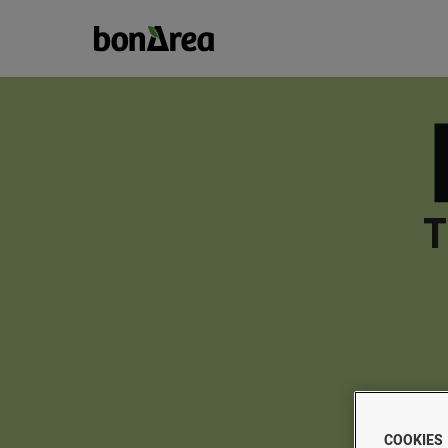
T
COOKIES