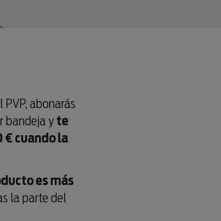
el PVP, abonarás
or bandeja y
te
 € cuando la
roducto es más
s la parte del