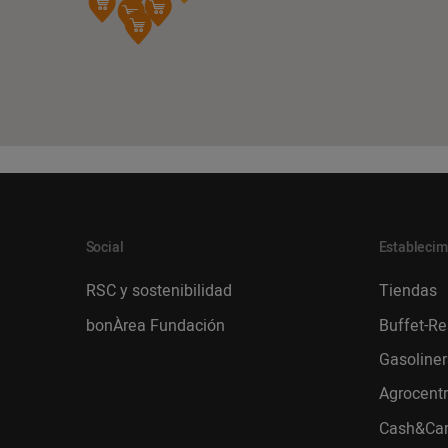
Social
Establecim
RSC y sostenibilidad
Tiendas
bonÀrea Fundación
Buffet-Re
Gasoliner
Agrocent
Cash&Car