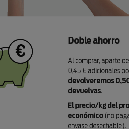
Doble ahorro
Al comprar, aparte d
0,45 € adicionales p
devolveremos 0,50
devuelvas
.
El precio/kg del p
económico
(no paga
envase desechable).