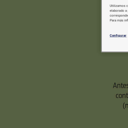
Utilizamos c
elaborado a 
correspondie
Para más in
Configurar
Antes
cont
(