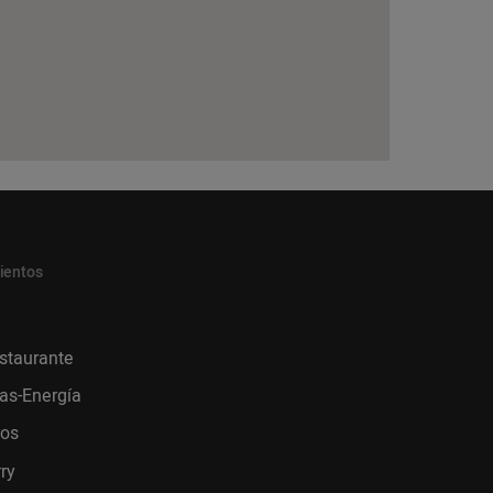
ientos
staurante
as-Energía
ros
ry