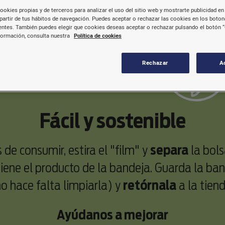
ookies propias y de terceros para analizar el uso del sitio web y mostrarte publicidad en 
partir de tus hábitos de navegación. Puedes aceptar o rechazar las cookies en los boto
ntes. También puedes elegir que cookies deseas aceptar o rechazar pulsando el botón “
formación, consulta nuestra
Política de cookies
Rechazar
A
Fácil y sostenible
 de consumir, estira el "film" y
separa
la bol
iene el producto de la bandeja. Guarda la ba
no hace falta limpiarla) y
retórnala
a la tiend
Ayúdanos a mejorar