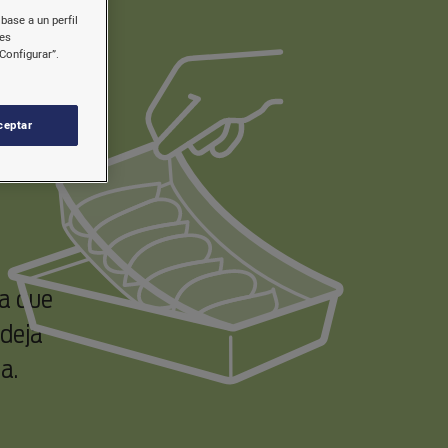
base a un perfil
nes
Configurar”.
ceptar
sa que
ndeja
a.